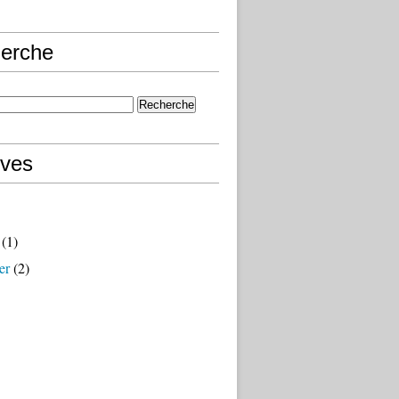
erche
ives
(1)
er
(2)