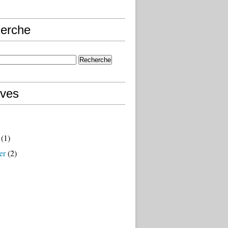
erche
ives
(1)
er
(2)